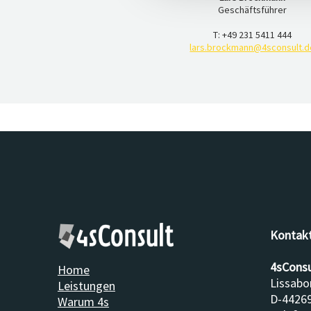
Geschäftsführer
T: +49 231 5411 444
lars.brockmann@4sconsult.d
Kontak
4sCons
Home
Lissabo
Leistungen
D-4426
Warum 4s