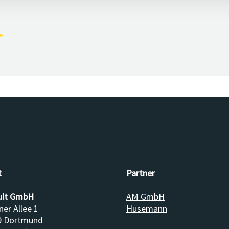
e
t
Partner
ult GmbH
AM GmbH
ner Allee 1
Husemann
9 Dortmund